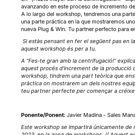
avanzando en este proceso de incremento de l
A lo largo del workshop, tendremos una parte
una parte práctica en la que mostraremos uno 
nueva Plug & Win. Tu partner perfecto para e
Si estàs pensant en fer el següent pas en l
aquest workshop és per a tu.
A "Fes-te gran amb la centrifugació!" expli
aquest procés d'increment de la producció de 
workshop, tindrem una part teòrica que ens 
pràctica on mostrarem un dels nostres equips 
teu partner perfecte per començar a créixe
Ponente/Ponent:
Javier Madina - Sales Man
Este workshop se impartirá únicamente de m
2023, en la zona de workshops. // Aquest 