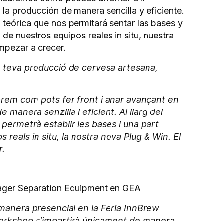
a producción de manera sencilla y eficiente.
 teórica que nos permitará sentar las bases y
de nuestros equipos reales in situ, nuestra
mpezar a crecer.
a teva producció de cervesa artesana,
carem com pots fer front i anar avançant en
manera senzilla i eficient. Al llarg del
permetrà establir les bases i una part
reals in situ, la nostra nova Plug & Win. El
r.
ager Separation Equipment en GEA
anera presencial en la Feria InnBrew
workshop s'impartirà únicament de manera