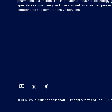
pharmaceutical sectors. The international industrial technology 
specializes in machinery and plants as well as advanced proces
components and comprehensive services.
© GEA Group Aktiengesellschaft
Imprint & terms of use
Da